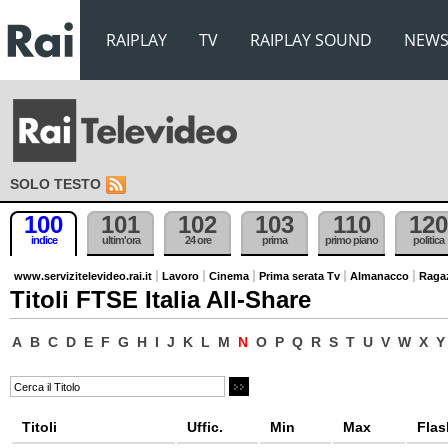
RAIPLAY
TV
RAIPLAY SOUND
NEW
SOLO TESTO
100
101
102
103
110
120
indice
ultim'ora
24 ore
prima
primo piano
politica
www.servizitelevideo.rai.it
Lavoro
Cinema
Prima serata Tv
Almanacco
Raga
Titoli FTSE Italia All-Share
A
B
C
D
E
F
G
H
I
J
K
L
M
N
O
P
Q
R
S
T
U
V
W
X
Y
Titoli
Uffic.
Min
Max
Flas