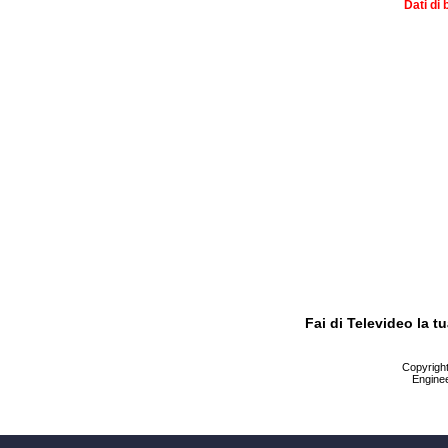
Dati di 
Fai di Televideo la 
Copyright 
Enginee