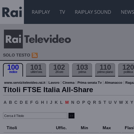
RAIPLAY
TV
RAIPLAY SOUND
NEW
SOLO TESTO
100
101
102
103
110
120
indice
ultim'ora
24 ore
prima
primo piano
politica
www.servizitelevideo.rai.it
Lavoro
Cinema
Prima serata Tv
Almanacco
Raga
Titoli FTSE Italia All-Share
A
B
C
D
E
F
G
H
I
J
K
L
M
N
O
P
Q
R
S
T
U
V
W
X
Y
Titoli
Uffic.
Min
Max
Flas