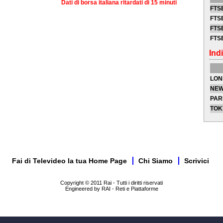
Dati di borsa italiana ritardati di 15 minuti
FTSE
FTSE
FTSE
FTS
Indi
LON
NEW
PAR
TOK
Fai di Televideo la tua Home Page
Chi Siamo
Scrivici
Copyright © 2011 Rai - Tutti i diritti riservati
Engineered by RAI - Reti e Piattaforme