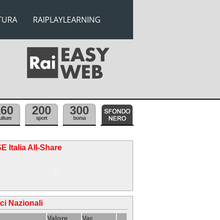
TURA
RAIPLAYLEARNING
160
200
300
ulture
sport
borsa
E Italia All-Share
ici Nazionali
Valore
Var.