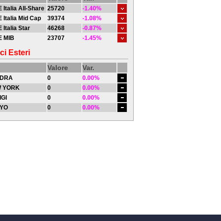
 Italia All-Share
25720
-1.40%
 Italia Mid Cap
39374
-1.08%
 Italia Star
46268
-0.87%
E MIB
23707
-1.45%
ci Esteri
Valore
Var.
DRA
0
0.00%
 YORK
0
0.00%
IGI
0
0.00%
YO
0
0.00%