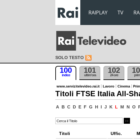
RAIPLAY
TV
RA
SOLO TESTO
100
101
102
10
indice
ultim'ora
24 ore
pri
www.servizitelevideo.rai.it
Lavoro
Cinema
Prim
Titoli FTSE Italia All-Sh
A
B
C
D
E
F
G
H
I
J
K
L
M
N
O
Titoli
Uffic.
M