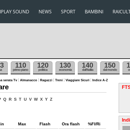
IPLAY SOUND
NEWS
SPORT
BAMBINI
RAICUL
3
110
120
130
140
150
ma
primo piano
politica
economia
dall'itallia
dal mondo
c
a serata Tv
Almanacco
Ragazzi
Treni
Viaggiare Sicuri
Indice A-Z
are
FTS
P
Q
R
S
T
U
V
W
X
Y
Z
Ind
in
Max
Flash
Ora flash
%Fl/Ri