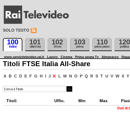
SOLO TESTO
100
101
102
103
110
120
indice
ultim'ora
24 ore
prima
primo piano
politica
www.servizitelevideo.rai.it
Lavoro
Cinema
Prima serata Tv
Almanacco
Raga
Titoli FTSE Italia All-Share
A
B
C
D
E
F
G
H
I
J
K
L
M
N
O
P
Q
R
S
T
U
V
W
X
Y
Titoli
Uffic.
Min
Max
Flas
Dati di 