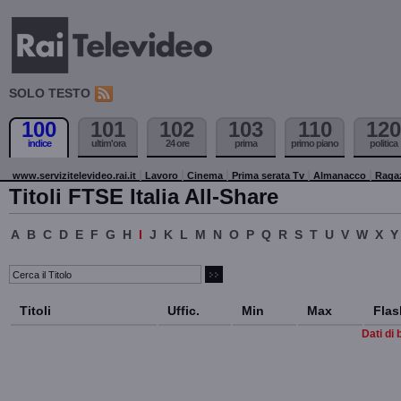
SOLO TESTO
100
101
102
103
110
120
indice
ultim'ora
24 ore
prima
primo piano
politica
www.servizitelevideo.rai.it
Lavoro
Cinema
Prima serata Tv
Almanacco
Raga
Titoli FTSE Italia All-Share
A
B
C
D
E
F
G
H
I
J
K
L
M
N
O
P
Q
R
S
T
U
V
W
X
Y
Titoli
Uffic.
Min
Max
Flas
Dati di 