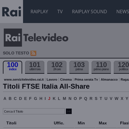
RAIPLAY
TV
RAIPLAY SOUND
NEW
SOLO TESTO
100
101
102
103
110
120
indice
ultim'ora
24 ore
prima
primo piano
politica
www.servizitelevideo.rai.it
Lavoro
Cinema
Prima serata Tv
Almanacco
Raga
Titoli FTSE Italia All-Share
A
B
C
D
E
F
G
H
I
J
K
L
M
N
O
P
Q
R
S
T
U
V
W
X
Y
Titoli
Uffic.
Min
Max
Flas