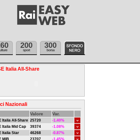
160
200
300
ulture
sport
borsa
E Italia All-Share
ici Nazionali
Valore
Var.
 Italia All-Share
25720
-1.40%
 Italia Mid Cap
39374
-1.08%
 Italia Star
46268
-0.87%
E MIB
23707
-1.45%