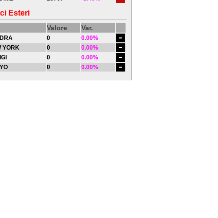
ci Esteri
Valore
Var.
DRA
0
0.00%
 YORK
0
0.00%
IGI
0
0.00%
YO
0
0.00%