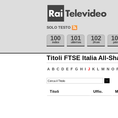
SOLO TESTO
100
101
102
10
indice
ultim'ora
24 ore
pri
Titoli FTSE Italia All-Sh
A
B
C
D
E
F
G
H
I
J
K
L
M
N
O
Titoli
Uffic.
M