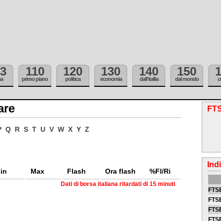
3
110
120
130
140
150
ma
primo piano
politica
economia
dall'itallia
dal mondo
c
are
FTS
P
Q
R
S
T
U
V
W
X
Y
Z
Ind
in
Max
Flash
Ora flash
%Fl/Ri
Dati di borsa italiana ritardati di 15 minuti
FTSE
FTSE
FTSE
FTS