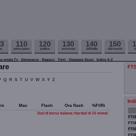
3
110
120
130
140
150
ma
primo piano
politica
economia
dall'itallia
dal mondo
c
a serata Tv
Almanacco
Ragazzi
Treni
Viaggiare Sicuri
Indice A-Z
are
FTS
P
Q
R
S
T
U
V
W
X
Y
Z
Ind
in
Max
Flash
Ora flash
%Fl/Ri
Dati di borsa italiana ritardati di 15 minuti
FTSE
FTSE
FTSE
FTS