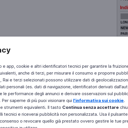
Indi
LON
NEW
PAR
TOK
acy
b e app, cookie e altri identificatori tecnici per garantire la fruizion
Fai di Televideo la tua Home Page
Chi Siamo
Scrivici
ivalenti, anche di terzi, per misurare il consumo e proporre pubbli
Rai e terzi selezionati possono utilizzare dati di geolocalizzazione,
Copyright © 2011 Rai - Tutti i diritti riservati
Engineered by RAI - Reti e Piattaforme
 personali (es. dati di navigazione, identificatori derivati dall'auten
e le performance degli annunci e derivare osservazioni sul pubblico
. Per saperne di più puoi visionare qui
l'informativa sui cookie
.
 e strumenti equivalenti. Il tasto
Continua senza accettare
chiu
li tecnici e riceverai pubblicità non personalizzata. Usa il pulsant
 il consenso o revocare quello già prestato ovvero gestire le tue p
positivo in utilizzo.