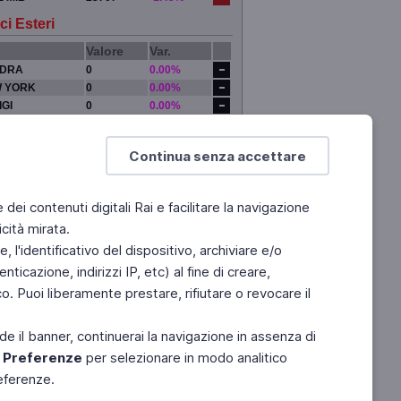
ci Esteri
Valore
Var.
DRA
0
0.00%
 YORK
0
0.00%
IGI
0
0.00%
YO
0
0.00%
Continua senza accettare
e dei contenuti digitali Rai e facilitare la navigazione
cità mirata.
 l'identificativo del dispositivo, archiviare e/o
ticazione, indirizzi IP, etc) al fine di creare,
. Puoi liberamente prestare, rifiutare o revocare il
de il banner, continuerai la navigazione in assenza di
e
Preferenze
per selezionare in modo analitico
referenze.