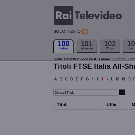
SOLO TESTO
100
101
102
10
indice
ultim'ora
24 ore
pri
www.servizitelevideo.rai.it
Lavoro
Cinema
Prim
Titoli FTSE Italia All-Sh
A
B
C
D
E
F
G
H
I
J
K
L
M
N
O
Titoli
Uffic.
M