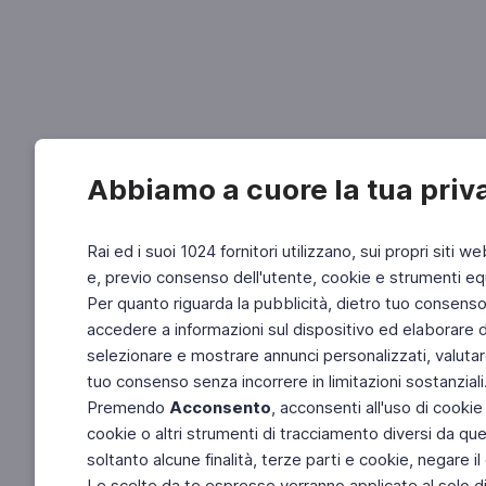
Abbiamo a cuore la tua priv
Rai ed i suoi 1024 fornitori utilizzano, sui propri siti we
e, previo consenso dell'utente, cookie e strumenti equ
Per quanto riguarda la pubblicità, dietro tuo consenso, 
accedere a informazioni sul dispositivo ed elaborare dati
selezionare e mostrare annunci personalizzati, valutar
tuo consenso senza incorrere in limitazioni sostanziali
Premendo
Acconsento
, acconsenti all'uso di cookie
cookie o altri strumenti di tracciamento diversi da quel
soltanto alcune finalità, terze parti e cookie, negare
Le scelte da te espresse verranno applicate al solo dis