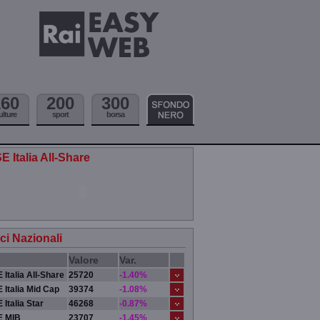
160
200
300
ulture
sport
borsa
E Italia All-Share
ici Nazionali
Valore
Var.
 Italia All-Share
25720
-1.40%
 Italia Mid Cap
39374
-1.08%
 Italia Star
46268
-0.87%
E MIB
23707
-1.45%