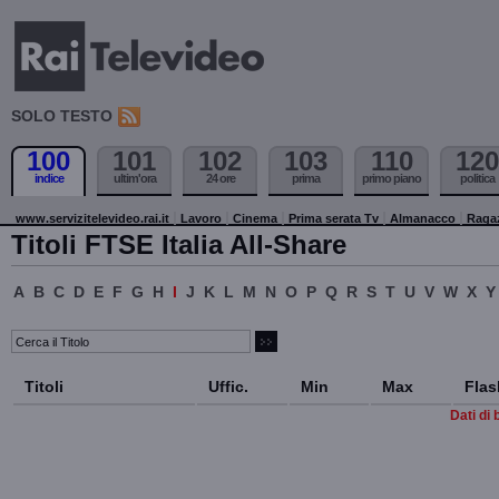
SOLO TESTO
100
101
102
103
110
120
indice
ultim'ora
24 ore
prima
primo piano
politica
www.servizitelevideo.rai.it
Lavoro
Cinema
Prima serata Tv
Almanacco
Raga
Titoli FTSE Italia All-Share
A
B
C
D
E
F
G
H
I
J
K
L
M
N
O
P
Q
R
S
T
U
V
W
X
Y
Titoli
Uffic.
Min
Max
Flas
Dati di 