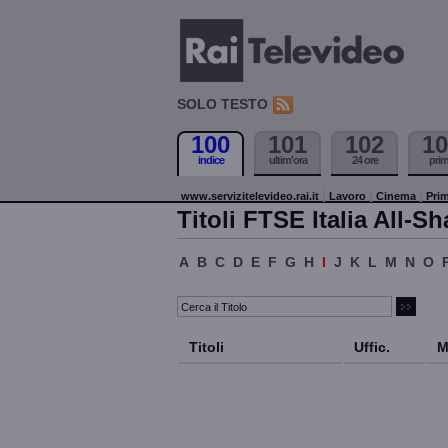
SOLO TESTO
100
101
102
10
indice
ultim'ora
24 ore
pri
www.servizitelevideo.rai.it
Lavoro
Cinema
Prim
Titoli FTSE Italia All-Sh
A
B
C
D
E
F
G
H
I
J
K
L
M
N
O
Titoli
Uffic.
M