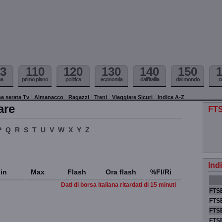
3
110
120
130
140
150
ma
primo piano
politica
economia
dall'itallia
dal mondo
c
a serata Tv
Almanacco
Ragazzi
Treni
Viaggiare Sicuri
Indice A-Z
are
FTS
P
Q
R
S
T
U
V
W
X
Y
Z
Ind
in
Max
Flash
Ora flash
%Fl/Ri
Dati di borsa italiana ritardati di 15 minuti
FTSE
FTSE
FTSE
FTS