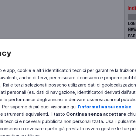
Indi
LON
NEW
PAR
TOK
acy
b e app, cookie e altri identificatori tecnici per garantire la fruizion
Fai di Televideo la tua Home Page
Chi Siamo
Scrivici
ivalenti, anche di terzi, per misurare il consumo e proporre pubbli
Rai e terzi selezionati possono utilizzare dati di geolocalizzazione,
Copyright © 2011 Rai - Tutti i diritti riservati
Engineered by RAI - Reti e Piattaforme
 personali (es. dati di navigazione, identificatori derivati dall'auten
e le performance degli annunci e derivare osservazioni sul pubblico
. Per saperne di più puoi visionare qui
l'informativa sui cookie
.
 e strumenti equivalenti. Il tasto
Continua senza accettare
chiu
li tecnici e riceverai pubblicità non personalizzata. Usa il pulsant
 il consenso o revocare quello già prestato ovvero gestire le tue p
positivo in utilizzo.