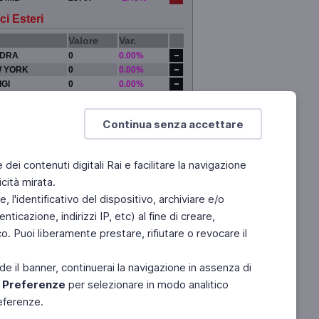
ci Esteri
Valore
Var.
DRA
0
0.00%
 YORK
0
0.00%
IGI
0
0.00%
YO
0
0.00%
Continua senza accettare
e dei contenuti digitali Rai e facilitare la navigazione
cità mirata.
 l'identificativo del dispositivo, archiviare e/o
ticazione, indirizzi IP, etc) al fine di creare,
. Puoi liberamente prestare, rifiutare o revocare il
de il banner, continuerai la navigazione in assenza di
e
Preferenze
per selezionare in modo analitico
referenze.