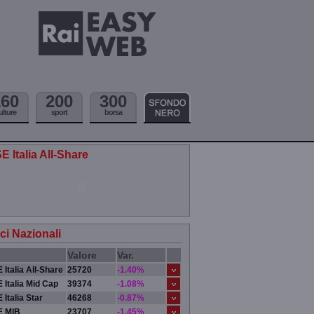
160
200
300
ulture
sport
borsa
E Italia All-Share
ici Nazionali
Valore
Var.
 Italia All-Share
25720
-1.40%
 Italia Mid Cap
39374
-1.08%
 Italia Star
46268
-0.87%
E MIB
23707
-1.45%