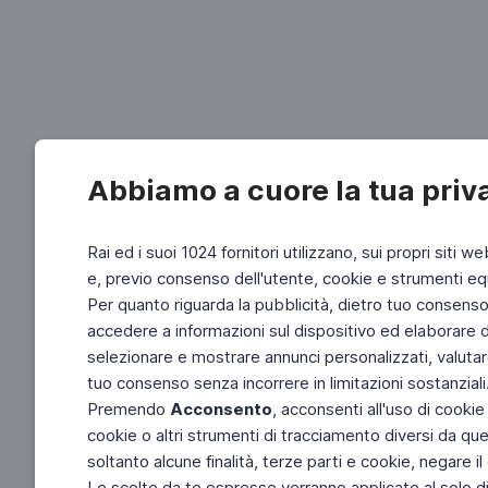
Abbiamo a cuore la tua priv
Rai ed i suoi 1024 fornitori utilizzano, sui propri siti we
e, previo consenso dell'utente, cookie e strumenti equ
Per quanto riguarda la pubblicità, dietro tuo consenso, 
accedere a informazioni sul dispositivo ed elaborare dati
selezionare e mostrare annunci personalizzati, valutar
tuo consenso senza incorrere in limitazioni sostanziali
Premendo
Acconsento
, acconsenti all'uso di cookie
cookie o altri strumenti di tracciamento diversi da quel
soltanto alcune finalità, terze parti e cookie, negare
Le scelte da te espresse verranno applicate al solo dis