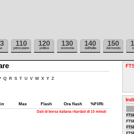
3
110
120
130
140
150
ma
primo piano
politica
economia
dall'itallia
dal mondo
c
are
FTS
P
Q
R
S
T
U
V
W
X
Y
Z
Ind
in
Max
Flash
Ora flash
%Fl/Ri
Dati di borsa italiana ritardati di 15 minuti
FTSE
FTSE
FTSE
FTS