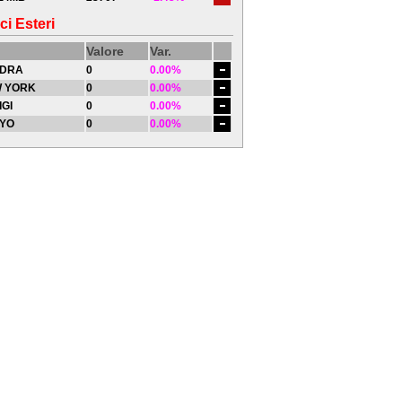
ci Esteri
Valore
Var.
DRA
0
0.00%
 YORK
0
0.00%
IGI
0
0.00%
YO
0
0.00%