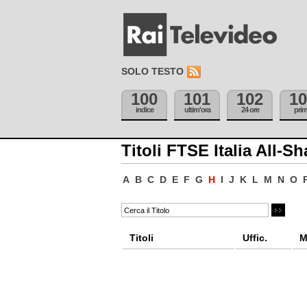
SOLO TESTO
100
101
102
10
indice
ultim'ora
24 ore
pri
Titoli FTSE Italia All-Sh
A
B
C
D
E
F
G
H
I
J
K
L
M
N
O
Titoli
Uffic.
M