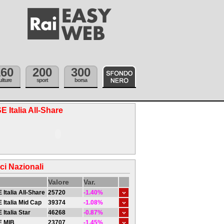
160
200
300
ulture
sport
borsa
E Italia All-Share
ici Nazionali
Valore
Var.
 Italia All-Share
25720
-1.40%
 Italia Mid Cap
39374
-1.08%
 Italia Star
46268
-0.87%
E MIB
23707
-1.45%