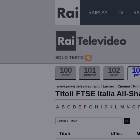
RAIPLAY
TV
RA
SOLO TESTO
100
101
102
10
indice
ultim'ora
24 ore
pri
www.servizitelevideo.rai.it
Lavoro
Cinema
Prim
Titoli FTSE Italia All-Sh
A
B
C
D
E
F
G
H
I
J
K
L
M
N
O
Titoli
Uffic.
M