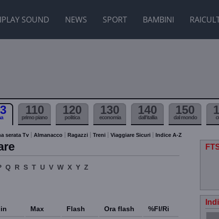
IPLAY SOUND
NEWS
SPORT
BAMBINI
RAICUL
3
110
120
130
140
150
ma
primo piano
politica
economia
dall'itallia
dal mondo
c
a serata Tv
Almanacco
Ragazzi
Treni
Viaggiare Sicuri
Indice A-Z
are
FTS
P
Q
R
S
T
U
V
W
X
Y
Z
Ind
in
Max
Flash
Ora flash
%Fl/Ri