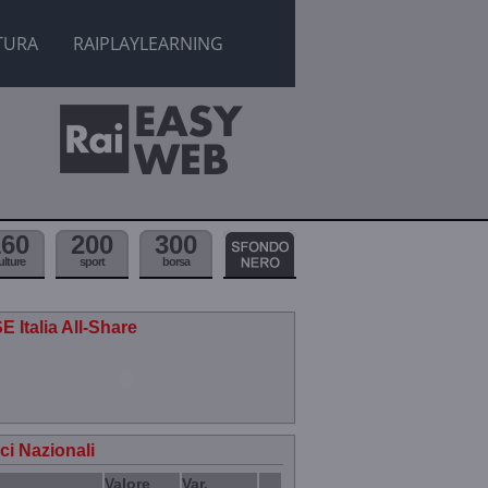
TURA
RAIPLAYLEARNING
160
200
300
ulture
sport
borsa
E Italia All-Share
ici Nazionali
Valore
Var.