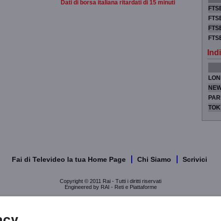
Dati di borsa italiana ritardati di 15 minuti
FTSE
FTSE
FTSE
FTS
Indi
LON
NEW
PAR
TOK
Fai di Televideo la tua Home Page
Chi Siamo
Scrivici
Copyright © 2011 Rai - Tutti i diritti riservati
Engineered by RAI - Reti e Piattaforme
acy