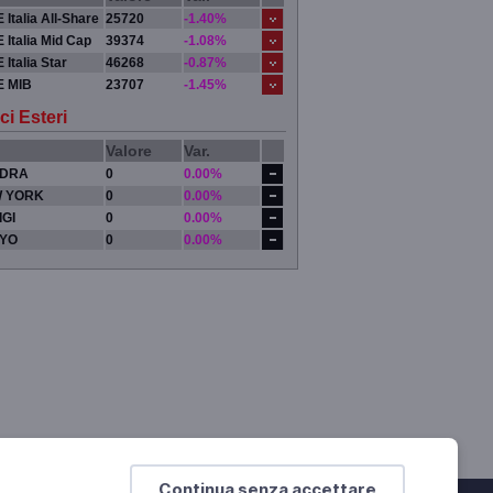
 Italia All-Share
25720
-1.40%
 Italia Mid Cap
39374
-1.08%
 Italia Star
46268
-0.87%
E MIB
23707
-1.45%
ci Esteri
Valore
Var.
DRA
0
0.00%
 YORK
0
0.00%
IGI
0
0.00%
YO
0
0.00%
Continua senza accettare