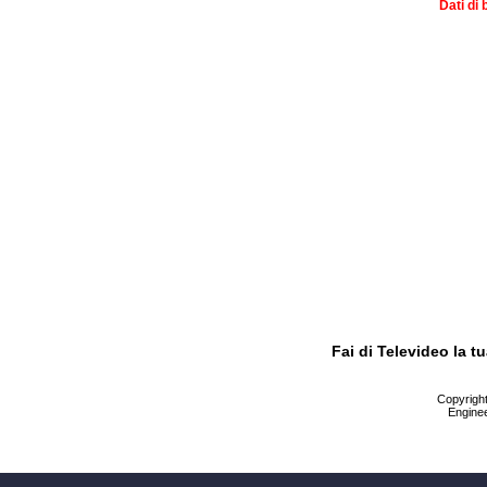
Dati di 
Fai di Televideo la 
Copyright 
Enginee