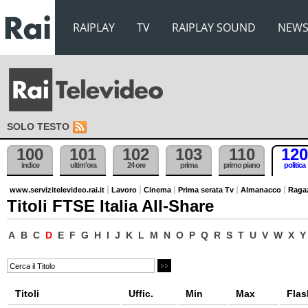
RAIPLAY
TV
RAIPLAY SOUND
NEW
SOLO TESTO
100
101
102
103
110
120
indice
ultim'ora
24 ore
prima
primo piano
politica
www.servizitelevideo.rai.it
Lavoro
Cinema
Prima serata Tv
Almanacco
Raga
Titoli FTSE Italia All-Share
A
B
C
D
E
F
G
H
I
J
K
L
M
N
O
P
Q
R
S
T
U
V
W
X
Y
Titoli
Uffic.
Min
Max
Flas