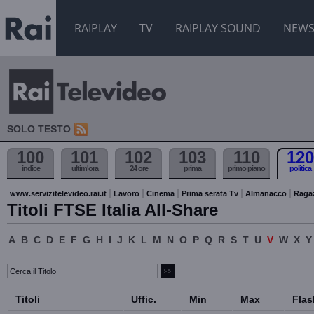
RAIPLAY
TV
RAIPLAY SOUND
NEW
SOLO TESTO
100
101
102
103
110
120
indice
ultim'ora
24 ore
prima
primo piano
politica
www.servizitelevideo.rai.it
Lavoro
Cinema
Prima serata Tv
Almanacco
Raga
Titoli FTSE Italia All-Share
A
B
C
D
E
F
G
H
I
J
K
L
M
N
O
P
Q
R
S
T
U
V
W
X
Y
Titoli
Uffic.
Min
Max
Flas