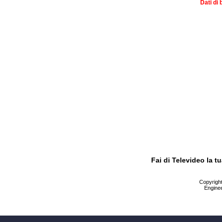
Dati di 
Fai di Televideo la 
Copyright 
Enginee