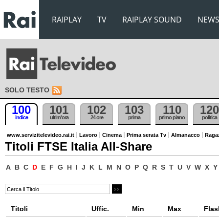
RAIPLAY
TV
RAIPLAY SOUND
NEW
SOLO TESTO
100
101
102
103
110
120
indice
ultim'ora
24 ore
prima
primo piano
politica
www.servizitelevideo.rai.it
Lavoro
Cinema
Prima serata Tv
Almanacco
Raga
Titoli FTSE Italia All-Share
A
B
C
D
E
F
G
H
I
J
K
L
M
N
O
P
Q
R
S
T
U
V
W
X
Y
Titoli
Uffic.
Min
Max
Flas