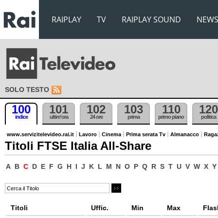
RAIPLAY
TV
RAIPLAY SOUND
NEW
SOLO TESTO
100
101
102
103
110
120
indice
ultim'ora
24 ore
prima
primo piano
politica
www.servizitelevideo.rai.it
Lavoro
Cinema
Prima serata Tv
Almanacco
Raga
Titoli FTSE Italia All-Share
A
B
C
D
E
F
G
H
I
J
K
L
M
N
O
P
Q
R
S
T
U
V
W
X
Y
Titoli
Uffic.
Min
Max
Flas