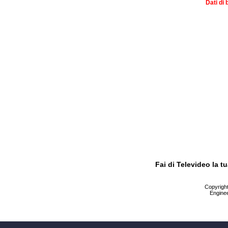
Dati di 
Fai di Televideo la 
Copyright 
Enginee