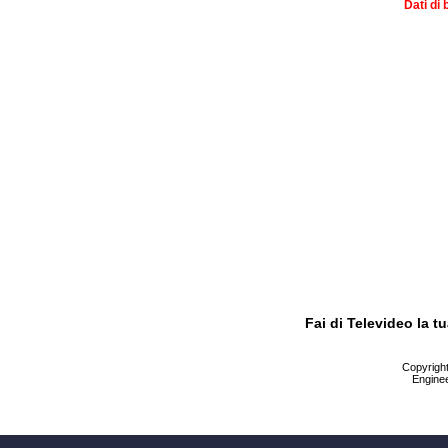
Dati di 
Fai di Televideo la 
Copyright 
Enginee