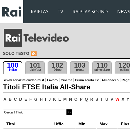
RAIPLAY
TV
RAIPLAY SOUND
NEW
SOLO TESTO
100
101
102
103
110
120
indice
ultim'ora
24 ore
prima
primo piano
politica
www.servizitelevideo.rai.it
Lavoro
Cinema
Prima serata Tv
Almanacco
Raga
Titoli FTSE Italia All-Share
A
B
C
D
E
F
G
H
I
J
K
L
M
N
O
P
Q
R
S
T
U
V
W
X
Y
Titoli
Uffic.
Min
Max
Flas