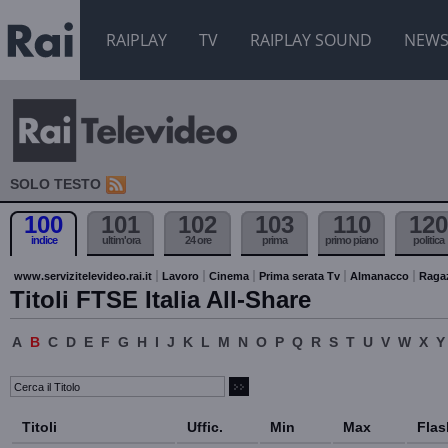
RAIPLAY
TV
RAIPLAY SOUND
NEW
SOLO TESTO
100
101
102
103
110
120
indice
ultim'ora
24 ore
prima
primo piano
politica
www.servizitelevideo.rai.it
Lavoro
Cinema
Prima serata Tv
Almanacco
Raga
Titoli FTSE Italia All-Share
A
B
C
D
E
F
G
H
I
J
K
L
M
N
O
P
Q
R
S
T
U
V
W
X
Y
Titoli
Uffic.
Min
Max
Flas