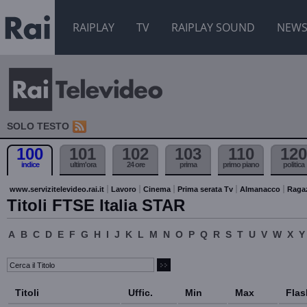
RAIPLAY
TV
RAIPLAY SOUND
NEW
SOLO TESTO
100
101
102
103
110
120
indice
ultim'ora
24 ore
prima
primo piano
politica
www.servizitelevideo.rai.it
Lavoro
Cinema
Prima serata Tv
Almanacco
Raga
Titoli FTSE Italia STAR
A
B
C
D
E
F
G
H
I
J
K
L
M
N
O
P
Q
R
S
T
U
V
W
X
Y
Titoli
Uffic.
Min
Max
Flas