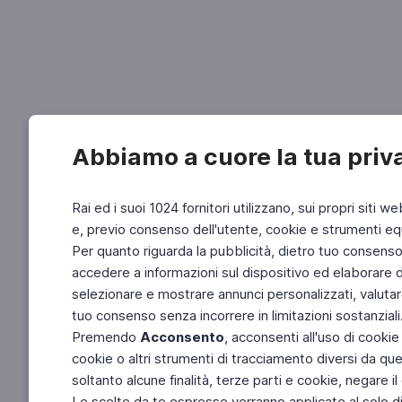
Abbiamo a cuore la tua priv
Rai ed i suoi 1024 fornitori utilizzano, sui propri siti we
e, previo consenso dell'utente, cookie e strumenti equ
Per quanto riguarda la pubblicità, dietro tuo consenso, 
accedere a informazioni sul dispositivo ed elaborare dati
selezionare e mostrare annunci personalizzati, valutar
tuo consenso senza incorrere in limitazioni sostanziali
Premendo
Acconsento
, acconsenti all'uso di cookie
cookie o altri strumenti di tracciamento diversi da quel
soltanto alcune finalità, terze parti e cookie, negare
Le scelte da te espresse verranno applicate al solo dis