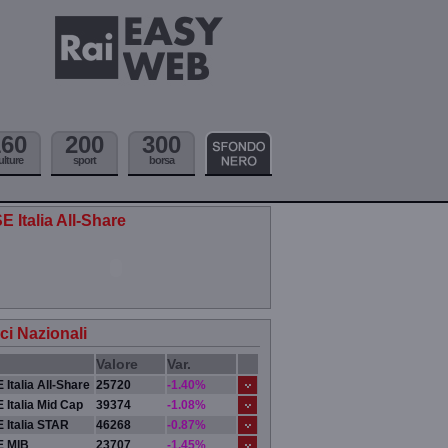
160
200
300
ulture
sport
borsa
E Italia All-Share
ici Nazionali
Valore
Var.
 Italia All-Share
25720
-1.40%
 Italia Mid Cap
39374
-1.08%
 Italia STAR
46268
-0.87%
E MIB
23707
-1.45%