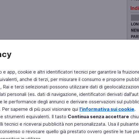
Indi
LON
NEW
PAR
TOK
acy
b e app, cookie e altri identificatori tecnici per garantire la fruizion
Fai di Televideo la tua Home Page
Chi Siamo
Scrivici
ivalenti, anche di terzi, per misurare il consumo e proporre pubbli
Rai e terzi selezionati possono utilizzare dati di geolocalizzazione,
Copyright © 2011 Rai - Tutti i diritti riservati
Engineered by RAI - Reti e Piattaforme
 personali (es. dati di navigazione, identificatori derivati dall'auten
e le performance degli annunci e derivare osservazioni sul pubblico
. Per saperne di più puoi visionare qui
l'informativa sui cookie
.
 e strumenti equivalenti. Il tasto
Continua senza accettare
chiu
li tecnici e riceverai pubblicità non personalizzata. Usa il pulsant
 il consenso o revocare quello già prestato ovvero gestire le tue p
positivo in utilizzo.