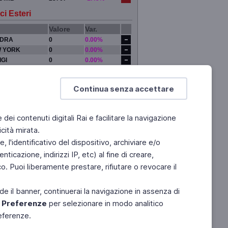
ci Esteri
Valore
Var.
DRA
0
0.00%
 YORK
0
0.00%
IGI
0
0.00%
YO
0
0.00%
Continua senza accettare
e dei contenuti digitali Rai e facilitare la navigazione
cità mirata.
 l'identificativo del dispositivo, archiviare e/o
ticazione, indirizzi IP, etc) al fine di creare,
. Puoi liberamente prestare, rifiutare o revocare il
de il banner, continuerai la navigazione in assenza di
e
Preferenze
per selezionare in modo analitico
referenze.