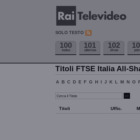
SOLO TESTO
100
101
102
10
indice
ultim'ora
24 ore
pri
Titoli FTSE Italia All-Sh
A
B
C
D
E
F
G
H
I
J
K
L
M
N
O
Titoli
Uffic.
M