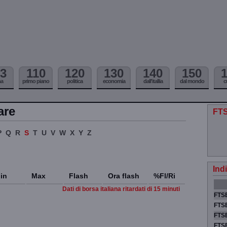
3
110
120
130
140
150
ma
primo piano
politica
economia
dall'itallia
dal mondo
c
are
FTS
P
Q
R
S
T
U
V
W
X
Y
Z
Ind
in
Max
Flash
Ora flash
%Fl/Ri
Dati di borsa italiana ritardati di 15 minuti
FTSE
FTSE
FTSE
FTS