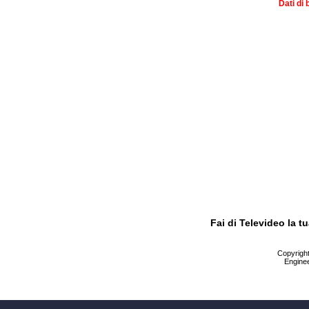
Dati di 
Fai di Televideo la 
Copyright 
Enginee