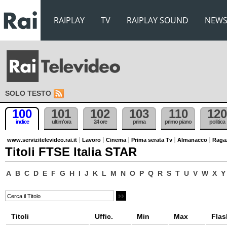
RAIPLAY
TV
RAIPLAY SOUND
NEW
SOLO TESTO
100
101
102
103
110
120
indice
ultim'ora
24 ore
prima
primo piano
politica
www.servizitelevideo.rai.it
Lavoro
Cinema
Prima serata Tv
Almanacco
Raga
Titoli FTSE Italia STAR
A
B
C
D
E
F
G
H
I
J
K
L
M
N
O
P
Q
R
S
T
U
V
W
X
Y
Titoli
Uffic.
Min
Max
Flas