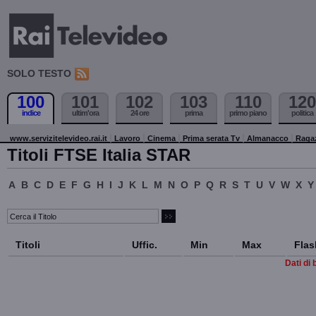
SOLO TESTO
100
101
102
103
110
120
indice
ultim'ora
24 ore
prima
primo piano
politica
www.servizitelevideo.rai.it
Lavoro
Cinema
Prima serata Tv
Almanacco
Raga
Titoli FTSE Italia STAR
A
B
C
D
E
F
G
H
I
J
K
L
M
N
O
P
Q
R
S
T
U
V
W
X
Y
Titoli
Uffic.
Min
Max
Flas
Dati di 