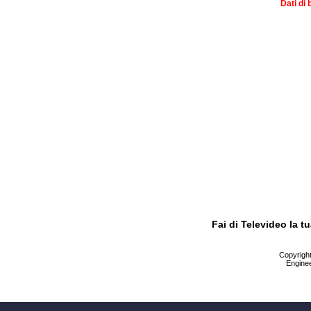
Dati di 
Fai di Televideo la 
Copyright 
Enginee