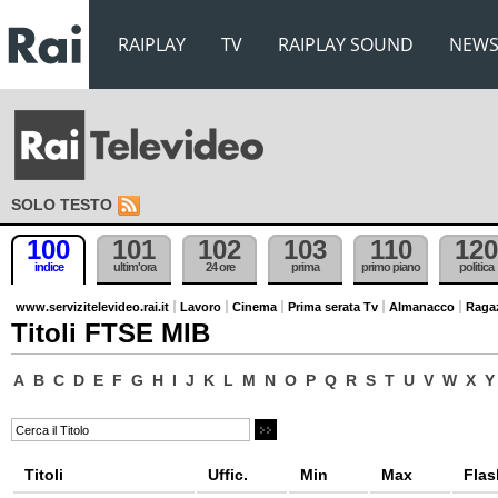
RAIPLAY
TV
RAIPLAY SOUND
NEW
SOLO TESTO
100
101
102
103
110
120
indice
ultim'ora
24 ore
prima
primo piano
politica
www.servizitelevideo.rai.it
Lavoro
Cinema
Prima serata Tv
Almanacco
Raga
Titoli FTSE MIB
A
B
C
D
E
F
G
H
I
J
K
L
M
N
O
P
Q
R
S
T
U
V
W
X
Y
Titoli
Uffic.
Min
Max
Flas