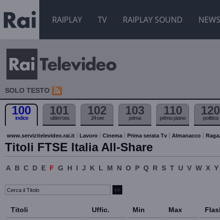
RAIPLAY
TV
RAIPLAY SOUND
NEW
SOLO TESTO
100
101
102
103
110
120
indice
ultim'ora
24 ore
prima
primo piano
politica
www.servizitelevideo.rai.it
Lavoro
Cinema
Prima serata Tv
Almanacco
Raga
Titoli FTSE Italia All-Share
A
B
C
D
E
F
G
H
I
J
K
L
M
N
O
P
Q
R
S
T
U
V
W
X
Y
Titoli
Uffic.
Min
Max
Flas