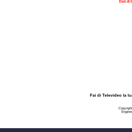
Dati di 
Fai di Televideo la 
Copyright 
Enginee