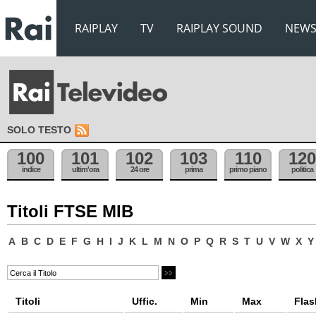
RAIPLAY
TV
RAIPLAY SOUND
NEW
SOLO TESTO
100
101
102
103
110
120
indice
ultim'ora
24 ore
prima
primo piano
politica
Titoli FTSE MIB
A
B
C
D
E
F
G
H
I
J
K
L
M
N
O
P
Q
R
S
T
U
V
W
X
Y
Titoli
Uffic.
Min
Max
Flas