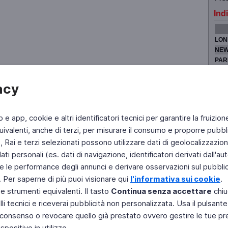
Indi
LON
NEW
PAR
TOK
acy
b e app, cookie e altri identificatori tecnici per garantire la fruizion
Fai di Televideo la tua Home Page
Chi Siamo
Scrivici
ivalenti, anche di terzi, per misurare il consumo e proporre pubbli
Rai e terzi selezionati possono utilizzare dati di geolocalizzazione,
Copyright © 2011 Rai - Tutti i diritti riservati
Engineered by RAI - Reti e Piattaforme
 personali (es. dati di navigazione, identificatori derivati dall'auten
e le performance degli annunci e derivare osservazioni sul pubblico
. Per saperne di più puoi visionare qui
l'informativa sui cookie
.
 e strumenti equivalenti. Il tasto
Continua senza accettare
chiu
li tecnici e riceverai pubblicità non personalizzata. Usa il pulsant
 il consenso o revocare quello già prestato ovvero gestire le tue p
positivo in utilizzo.