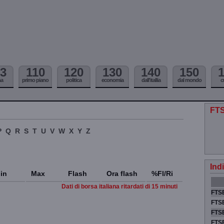
3
110
120
130
140
150
ma
primo piano
politica
economia
dall'itallia
dal mondo
c
FT
P
Q
R
S
T
U
V
W
X
Y
Z
Ind
in
Max
Flash
Ora flash
%Fl/Ri
Dati di borsa italiana ritardati di 15 minuti
FTSE
FTSE
FTSE
FTS