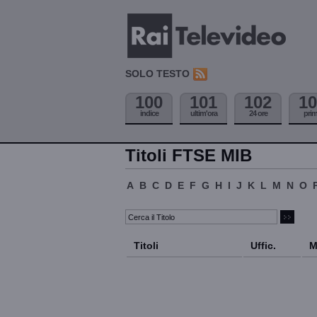
SOLO TESTO
100
101
102
10
indice
ultim'ora
24 ore
pri
Titoli FTSE MIB
A
B
C
D
E
F
G
H
I
J
K
L
M
N
O
Titoli
Uffic.
M