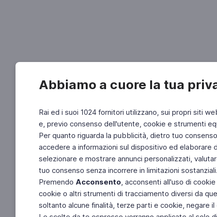
Abbiamo a cuore la tua priv
Rai ed i suoi 1024 fornitori utilizzano, sui propri siti we
e, previo consenso dell'utente, cookie e strumenti equ
Per quanto riguarda la pubblicità, dietro tuo consenso, 
accedere a informazioni sul dispositivo ed elaborare dati
selezionare e mostrare annunci personalizzati, valutar
tuo consenso senza incorrere in limitazioni sostanziali
Premendo
Acconsento
, acconsenti all'uso di cookie
cookie o altri strumenti di tracciamento diversi da quel
soltanto alcune finalità, terze parti e cookie, negare
Le scelte da te espresse verranno applicate al solo dis