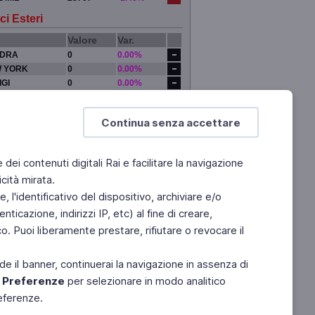
ci Esteri
Valore
Var.
DRA
0
0.00%
 YORK
0
0.00%
IGI
0
0.00%
YO
0
0.00%
Continua senza accettare
e dei contenuti digitali Rai e facilitare la navigazione
cità mirata.
 l'identificativo del dispositivo, archiviare e/o
ticazione, indirizzi IP, etc) al fine di creare,
. Puoi liberamente prestare, rifiutare o revocare il
de il banner, continuerai la navigazione in assenza di
e
Preferenze
per selezionare in modo analitico
referenze.