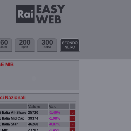
160
200
300
ulture
sport
borsa
SE MIB
ici Nazionali
Valore
Var.
 Italia All-Share
25720
-1.40%
 Italia Mid Cap
39374
-1.08%
 Italia Star
46268
-0.87%
E MIB
23707
-1.45%