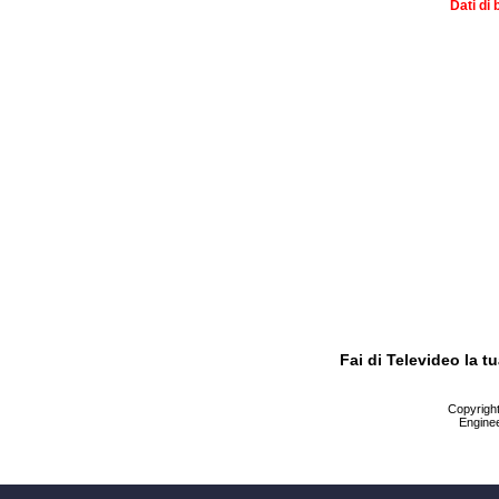
Dati di 
Fai di Televideo la 
Copyright 
Enginee