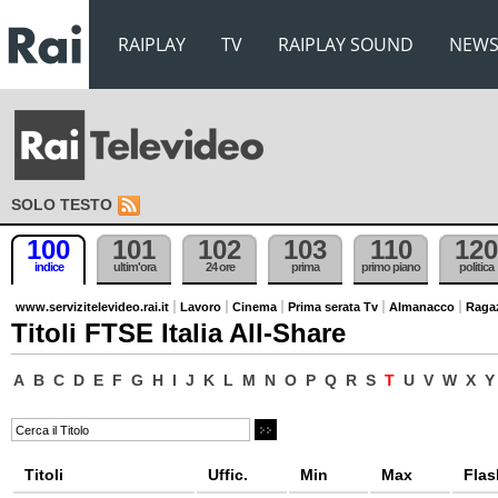
RAIPLAY
TV
RAIPLAY SOUND
NEW
SOLO TESTO
100
101
102
103
110
120
indice
ultim'ora
24 ore
prima
primo piano
politica
www.servizitelevideo.rai.it
Lavoro
Cinema
Prima serata Tv
Almanacco
Raga
Titoli FTSE Italia All-Share
A
B
C
D
E
F
G
H
I
J
K
L
M
N
O
P
Q
R
S
T
U
V
W
X
Y
Titoli
Uffic.
Min
Max
Flas