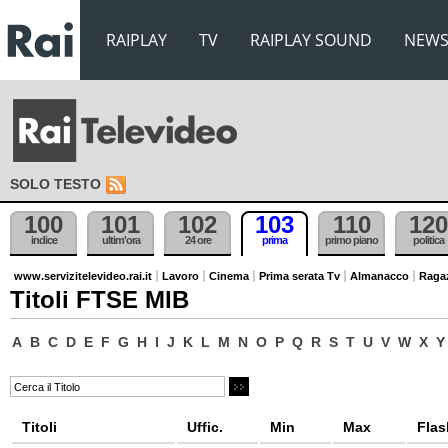
RAIPLAY
TV
RAIPLAY SOUND
NEW
SOLO TESTO
100
101
102
103
110
120
indice
ultim'ora
24 ore
prima
primo piano
politica
www.servizitelevideo.rai.it
Lavoro
Cinema
Prima serata Tv
Almanacco
Raga
Titoli FTSE MIB
A
B
C
D
E
F
G
H
I
J
K
L
M
N
O
P
Q
R
S
T
U
V
W
X
Y
Titoli
Uffic.
Min
Max
Flas