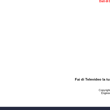
Dati di 
Fai di Televideo la 
Copyright 
Enginee