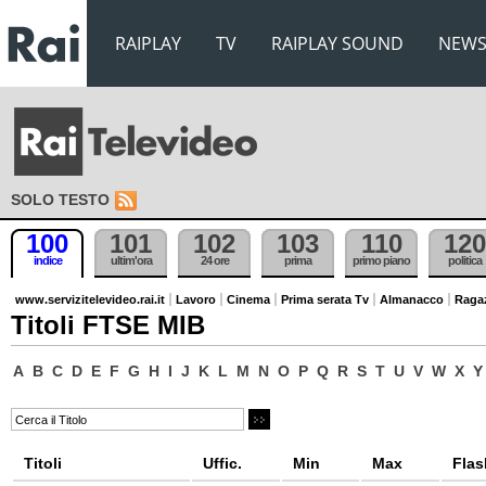
RAIPLAY
TV
RAIPLAY SOUND
NEW
SOLO TESTO
100
101
102
103
110
120
indice
ultim'ora
24 ore
prima
primo piano
politica
www.servizitelevideo.rai.it
Lavoro
Cinema
Prima serata Tv
Almanacco
Raga
Titoli FTSE MIB
A
B
C
D
E
F
G
H
I
J
K
L
M
N
O
P
Q
R
S
T
U
V
W
X
Y
Titoli
Uffic.
Min
Max
Flas