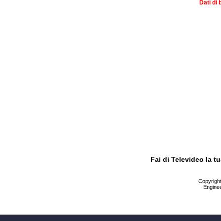
Dati di 
Fai di Televideo la 
Copyright 
Enginee