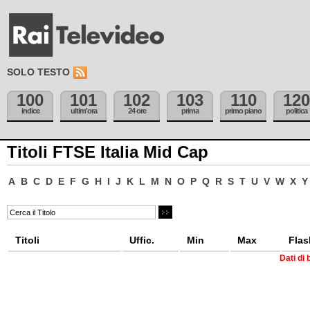
SOLO TESTO
100
101
102
103
110
120
indice
ultim'ora
24 ore
prima
primo piano
politica
Titoli FTSE Italia Mid Cap
A
B
C
D
E
F
G
H
I
J
K
L
M
N
O
P
Q
R
S
T
U
V
W
X
Y
Titoli
Uffic.
Min
Max
Flas
Dati di 