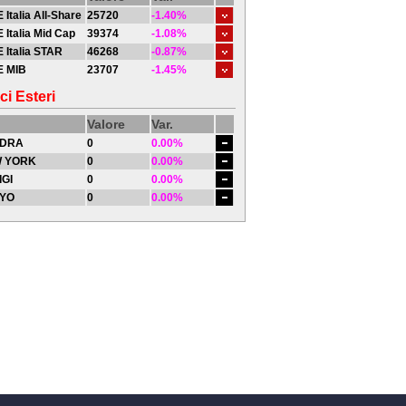
 Italia All-Share
25720
-1.40%
 Italia Mid Cap
39374
-1.08%
 Italia STAR
46268
-0.87%
E MIB
23707
-1.45%
ci Esteri
Valore
Var.
DRA
0
0.00%
 YORK
0
0.00%
IGI
0
0.00%
YO
0
0.00%