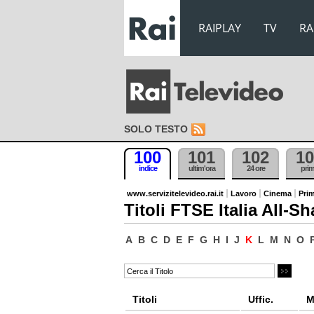
RAIPLAY
TV
RA
SOLO TESTO
100
101
102
10
indice
ultim'ora
24 ore
pri
www.servizitelevideo.rai.it
Lavoro
Cinema
Prim
Titoli FTSE Italia All-Sh
A
B
C
D
E
F
G
H
I
J
K
L
M
N
O
Titoli
Uffic.
M