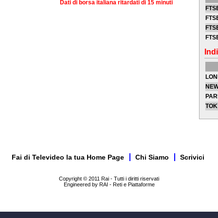
Dati di borsa italiana ritardati di 15 minuti
FTSE
FTSE
FTSE
FTS
Indi
LON
NEW
PAR
TOK
Fai di Televideo la tua Home Page
Chi Siamo
Scrivici
Copyright © 2011 Rai - Tutti i diritti riservati
Engineered by RAI - Reti e Piattaforme