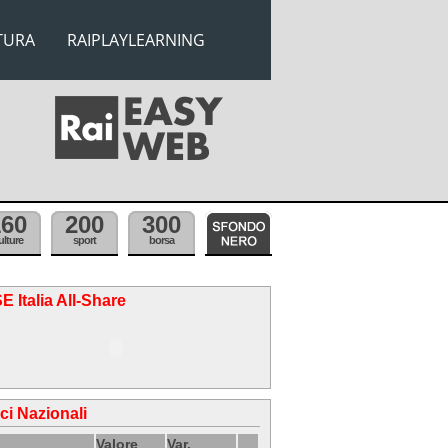
TURA
RAIPLAYLEARNING
160
200
300
ulture
sport
borsa
E Italia All-Share
ici Nazionali
Valore
Var.