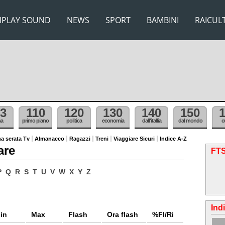
IPLAY SOUND
NEWS
SPORT
BAMBINI
RAICUL
3
110
120
130
140
150
ma
primo piano
politica
economia
dall'itallia
dal mondo
c
a serata Tv
Almanacco
Ragazzi
Treni
Viaggiare Sicuri
Indice A-Z
are
FTS
P
Q
R
S
T
U
V
W
X
Y
Z
Ind
in
Max
Flash
Ora flash
%Fl/Ri