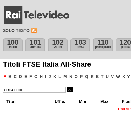
SOLO TESTO
100
101
102
103
110
120
indice
ultim'ora
24 ore
prima
primo piano
politica
Titoli FTSE Italia All-Share
A
B
C
D
E
F
G
H
I
J
K
L
M
N
O
P
Q
R
S
T
U
V
W
X
Y
Titoli
Uffic.
Min
Max
Flas
Dati di 