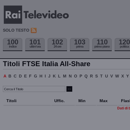
SOLO TESTO
100
101
102
103
110
120
indice
ultim'ora
24 ore
prima
primo piano
politica
Titoli FTSE Italia All-Share
A
B
C
D
E
F
G
H
I
J
K
L
M
N
O
P
Q
R
S
T
U
V
W
X
Y
Titoli
Uffic.
Min
Max
Flas
Dati di 