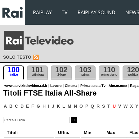
RAIPLAY
TV
RAIPLAY SOUND
NEW
SOLO TESTO
100
101
102
103
110
120
indice
ultim'ora
24 ore
prima
primo piano
politica
www.servizitelevideo.rai.it
Lavoro
Cinema
Prima serata Tv
Almanacco
Raga
Titoli FTSE Italia All-Share
A
B
C
D
E
F
G
H
I
J
K
L
M
N
O
P
Q
R
S
T
U
V
W
X
Y
Titoli
Uffic.
Min
Max
Flas