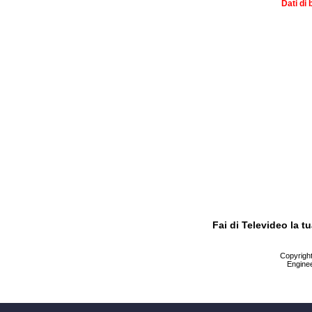
Dati di 
Fai di Televideo la 
Copyright 
Enginee