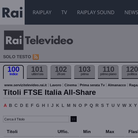
RAIPLAY
TV
RAIPLAY SOUND
NEW
SOLO TESTO
100
101
102
103
110
120
indice
ultim'ora
24 ore
prima
primo piano
politica
www.servizitelevideo.rai.it
Lavoro
Cinema
Prima serata Tv
Almanacco
Raga
Titoli FTSE Italia All-Share
A
B
C
D
E
F
G
H
I
J
K
L
M
N
O
P
Q
R
S
T
U
V
W
X
Y
Titoli
Uffic.
Min
Max
Flas