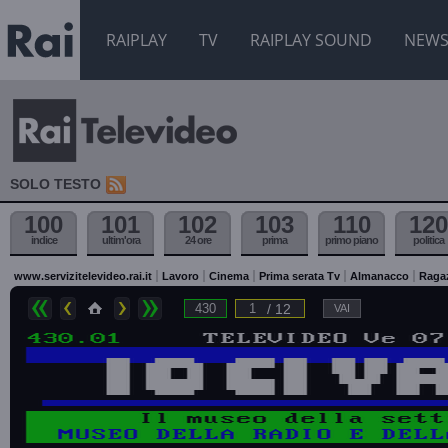
RAIPLAY
TV
RAIPLAY SOUND
NEW
SOLO TESTO
100
101
102
103
110
120
indice
ultim'ora
24 ore
prima
primo piano
politica
www.servizitelevideo.rai.it
Lavoro
Cinema
Prima serata Tv
Almanacco
Raga
/ 12