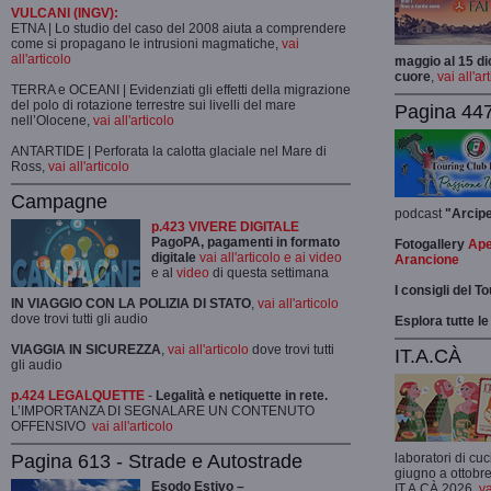
VULCANI (INGV):
ETNA | Lo studio del caso del 2008 aiuta a comprendere
come si propagano le intrusioni magmatiche,
vai
all'articolo
maggio al 15 di
cuore
,
vai all'ar
TERRA e OCEANI | Evidenziati gli effetti della migrazione
del polo di rotazione terrestre sui livelli del mare
Pagina 447
nell’Olocene,
vai all'articolo
ANTARTIDE | Perforata la calotta glaciale nel Mare di
Ross,
vai all'articolo
Campagne
podcast
"Arcip
p.423 VIVERE DIGITALE
PagoPA, pagamenti in formato
Fotogallery
Ape
digitale
vai all'articolo e ai video
Arancione
e al
video
di questa settimana
I consigli del T
IN VIAGGIO CON LA POLIZIA DI STATO
,
vai all'articolo
dove trovi tutti gli audio
Esplora tutte le
VIAGGIA IN SICUREZZA
,
vai all'articolo
dove trovi tutti
IT.A.CÀ
gli audio
p.424 LEGALQUETTE
-
Legalità e netiquette in rete.
L’IMPORTANZA DI SEGNALARE UN CONTENUTO
OFFENSIVO
vai all'articolo
Pagina 613 - Strade e Autostrade
laboratori di cuc
giugno a ottobre
Esodo Estivo –
IT.A.CÀ 2026,
va