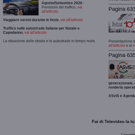
Agosto/Settembre 2026
-
Previsioni del traffico,
vai
Pagina 633
all'articolo
Viaggiare sereni durante le feste
,
vai all'articolo
Traffico sulle autostrade italiane per Natale e
Capodanno
,
vai all'articolo
La situazione delle strade e le autostrade in tempo reale.
Presentazione de
all'articolo
e al
v
Pagina 635
generazionale,
renderla operat
ASviS e Agend
Fai di Televideo la 
Copyright 