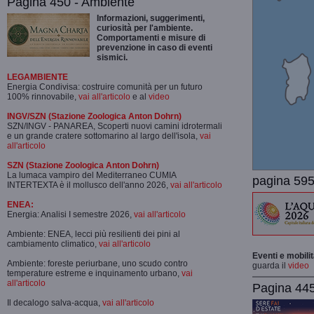
Pagina 450 - Ambiente
Informazioni, suggerimenti,
curiosità per l'ambiente.
Comportamenti e misure di
prevenzione in caso di eventi
sismici.
LEGAMBIENTE
Energia Condivisa: costruire comunità per un futuro
100% rinnovabile,
vai all'articolo
e al
video
INGV/SZN (Stazione Zoologica Anton Dohrn)
SZN/INGV - PANAREA, Scoperti nuovi camini idrotermali
e un grande cratere sottomarino al largo dell'isola,
vai
all'articolo
SZN (Stazione Zoologica Anton Dohrn)
La lumaca vampiro del Mediterraneo CUMIA
pagina 595
INTERTEXTA è il mollusco dell'anno 2026,
vai all'articolo
ENEA:
Energia: Analisi I semestre 2026,
vai all'articolo
Ambiente: ENEA, lecci più resilienti dei pini al
cambiamento climatico,
vai all'articolo
Eventi e mobili
Ambiente: foreste periurbane, uno scudo contro
guarda il
video
temperature estreme e inquinamento urbano,
vai
all'articolo
Pagina 445-
Il decalogo salva-acqua,
vai all'articolo