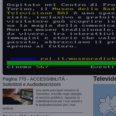
Televid
Pagina 770 - ACCESSIBILITÁ -
Sottotitoli e Audiodescrizioni
Una delle principali missioni di
Televideo, inscritte negli obblighi
di servizio pubblico, riguarda la
sottotitolazione per i non udenti e
le audiodescrizioni per i non
vedenti.