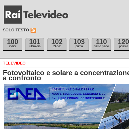
SOLO TESTO
100
101
102
103
110
120
indice
ultim'ora
24 ore
prima
primo piano
politica
TELEVIDEO
Fotovoltaico e solare a concentrazion
a confronto