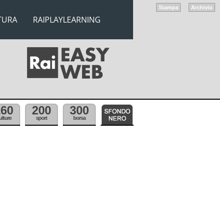
Stampa
Archivio
TURA
RAIPLAYLEARNING
160
200
300
ulture
sport
borsa