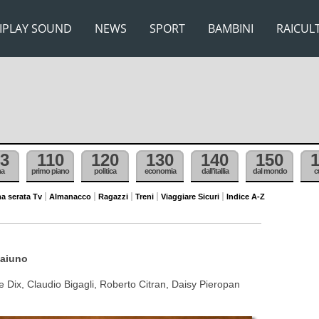
IPLAY SOUND
NEWS
SPORT
BAMBINI
RAICUL
3
110
120
130
140
150
ma
primo piano
politica
economia
dall'itallia
dal mondo
c
a serata Tv
Almanacco
Ragazzi
Treni
Viaggiare Sicuri
Indice A-Z
Raiuno
e Dix, Claudio Bigagli, Roberto Citran, Daisy Pieropan