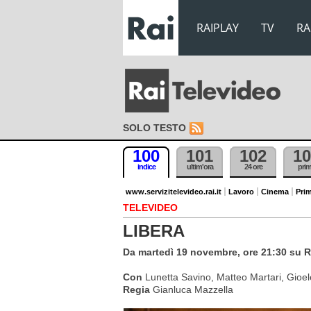
RAIPLAY
TV
RA
SOLO TESTO
100
101
102
10
indice
ultim'ora
24 ore
pri
www.servizitelevideo.rai.it
Lavoro
Cinema
Prim
TELEVIDEO
LIBERA
Da martedì 19 novembre, ore 21:30 su 
Con
Lunetta Savino, Matteo Martari, Gioel
Regia
Gianluca Mazzella