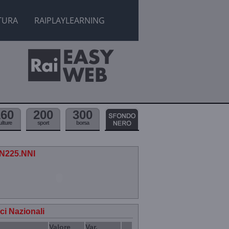
TURA
RAIPLAYLEARNING
160
200
300
ulture
sport
borsa
.N225.NNI
ici Nazionali
Valore
Var.