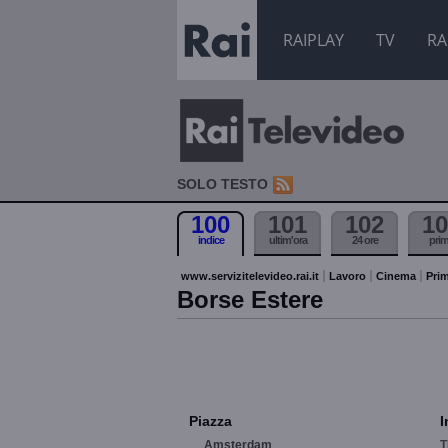
RAIPLAY
TV
RA
SOLO TESTO
100
101
102
10
indice
ultim'ora
24 ore
pri
www.servizitelevideo.rai.it
Lavoro
Cinema
Prim
Borse Estere
Piazza
I
Amsterdam
T