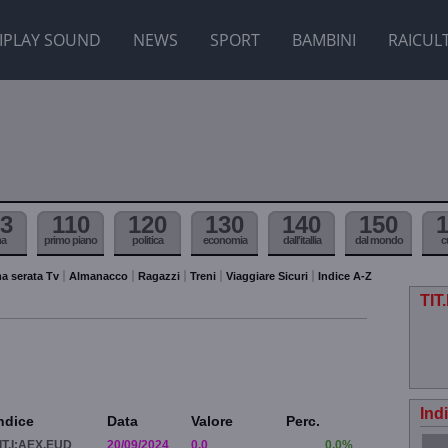
IPLAY SOUND
NEWS
SPORT
BAMBINI
RAICUL
3
110
120
130
140
150
ma
primo piano
politica
economia
dall'itallia
dal mondo
c
a serata Tv
Almanacco
Ragazzi
Treni
Viaggiare Sicuri
Indice A-Z
TIT
Ind
ndice
Data
Valore
Perc.
IT.I:AEX.EUD
20/09/2024
0.0
0.0%