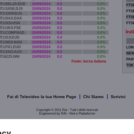
IT.I:BEL20.EUD
20/09/2024
0.0
0.0%
FTSE
IT.I:SX5E.DJS
20/09/2024
0.0
0.0%
FTSE
IT.I:SX5P.DJS
20/09/2024
0.0
0.0%
FTSE
IT.I:DAX.DAX
20/09/2024
0.0
0.0%
IT.I:HSI.HSN
20/09/2024
0.0
0.0%
FTS
IT.I:UKX.FSE
20/09/2024
0.0
0.0%
Indi
IT.I:COMP.NAD
20/09/2024
0.0
0.0%
IT.I:DJI.DJD
20/09/2024
0.0
0.0%
IT.I:NDX.NAD
20/09/2024
0.0
0.0%
IT.I:PX1.EUD
20/09/2024
0.0
0.0%
LON
IT.I:XAO.AUS
20/09/2024
0.0
0.0%
NEW
IT.N225.NNI
20/09/2024
0.0
0.0%
PAR
Fonte: borsa italiana
TOK
Fai di Televideo la tua Home Page
Chi Siamo
Scrivici
Copyright © 2011 Rai - Tutti i diritti riservati
Engineered by RAI - Reti e Piattaforme
acy