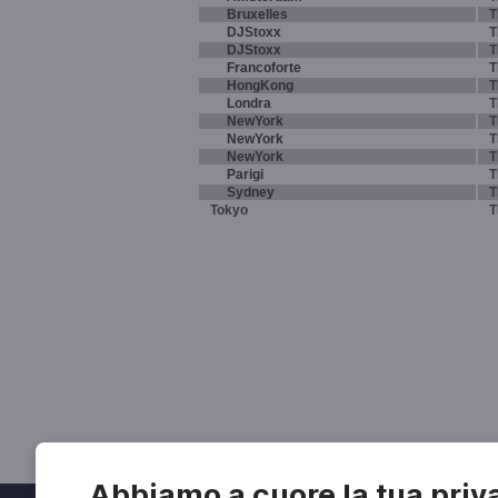
Bruxelles
T
DJStoxx
T
DJStoxx
T
Francoforte
T
HongKong
T
Londra
T
NewYork
T
NewYork
T
NewYork
T
Parigi
T
Sydney
T
Tokyo
T
Abbiamo a cuore la tua priv