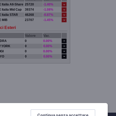
 Italia All-Share
25720
-1.40%
 Italia Mid Cap
39374
-1.08%
 Italia STAR
46268
-0.87%
E MIB
23707
-1.45%
ci Esteri
Valore
Var.
DRA
0
0.00%
 YORK
0
0.00%
IGI
0
0.00%
YO
0
0.00%
Continua senza accettare