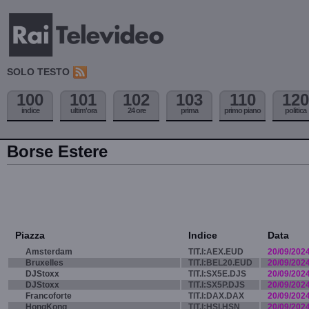
SOLO TESTO
100
101
102
103
110
120
indice
ultim'ora
24 ore
prima
primo piano
politica
Borse Estere
Piazza
Indice
Data
Amsterdam
TIT.I:AEX.EUD
20/09/202
Bruxelles
TIT.I:BEL20.EUD
20/09/202
DJStoxx
TIT.I:SX5E.DJS
20/09/202
DJStoxx
TIT.I:SX5P.DJS
20/09/202
Francoforte
TIT.I:DAX.DAX
20/09/202
HongKong
TIT.I:HSI.HSN
20/09/202