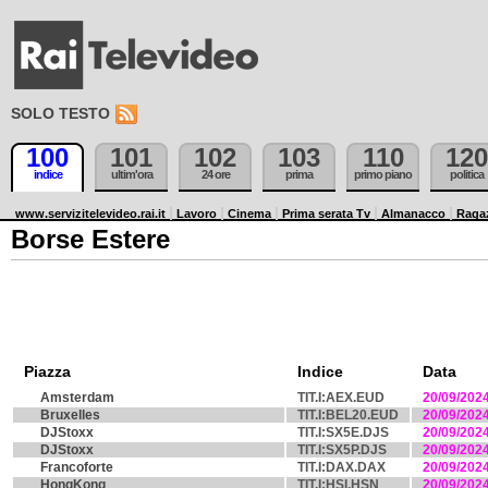
SOLO TESTO
100
101
102
103
110
120
indice
ultim'ora
24 ore
prima
primo piano
politica
www.servizitelevideo.rai.it
Lavoro
Cinema
Prima serata Tv
Almanacco
Raga
Borse Estere
Piazza
Indice
Data
Amsterdam
TIT.I:AEX.EUD
20/09/202
Bruxelles
TIT.I:BEL20.EUD
20/09/202
DJStoxx
TIT.I:SX5E.DJS
20/09/202
DJStoxx
TIT.I:SX5P.DJS
20/09/202
Francoforte
TIT.I:DAX.DAX
20/09/202
HongKong
TIT.I:HSI.HSN
20/09/202