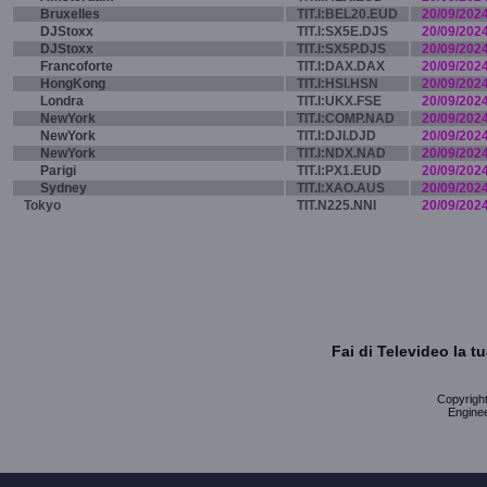
Bruxelles
TIT.I:BEL20.EUD
20/09/202
DJStoxx
TIT.I:SX5E.DJS
20/09/202
DJStoxx
TIT.I:SX5P.DJS
20/09/202
Francoforte
TIT.I:DAX.DAX
20/09/202
HongKong
TIT.I:HSI.HSN
20/09/202
Londra
TIT.I:UKX.FSE
20/09/202
NewYork
TIT.I:COMP.NAD
20/09/202
NewYork
TIT.I:DJI.DJD
20/09/202
NewYork
TIT.I:NDX.NAD
20/09/202
Parigi
TIT.I:PX1.EUD
20/09/202
Sydney
TIT.I:XAO.AUS
20/09/202
Tokyo
TIT.N225.NNI
20/09/202
Fai di Televideo la 
Copyright 
Enginee