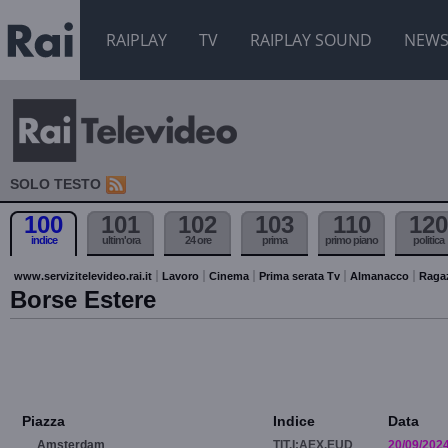
RAIPLAY
TV
RAIPLAY SOUND
NEW
SOLO TESTO
100
101
102
103
110
120
indice
ultim'ora
24 ore
prima
primo piano
politica
www.servizitelevideo.rai.it
Lavoro
Cinema
Prima serata Tv
Almanacco
Raga
Borse Estere
Piazza
Indice
Data
Amsterdam
TIT.I:AEX.EUD
20/09/202