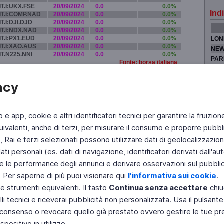
IT.I:UKX.FSE
20/09/2024
0.0
0.0%
Indi
IT.I:COMP.NAD
20/09/2024
0.0
0.0%
IT.I:DJI.DJD
20/09/2024
0.0
0.0%
IT.I:NDX.NAD
20/09/2024
0.0
0.0%
IT.I:PX1.EUD
20/09/2024
0.0
0.0%
LON
IT.I:XAO.AUS
20/09/2024
0.0
0.0%
NEW
IT.N225.NNI
20/09/2024
0.0
0.0%
PAR
Fonte: borsa italiana
TOK
acy
b e app, cookie e altri identificatori tecnici per garantire la fruizion
Fai di Televideo la tua Home Page
Chi Siamo
Scrivici
ivalenti, anche di terzi, per misurare il consumo e proporre pubbli
Rai e terzi selezionati possono utilizzare dati di geolocalizzazione,
Copyright © 2011 Rai - Tutti i diritti riservati
Engineered by RAI - Reti e Piattaforme
 personali (es. dati di navigazione, identificatori derivati dall'auten
e le performance degli annunci e derivare osservazioni sul pubblico
. Per saperne di più puoi visionare qui
l'informativa sui cookie
.
 e strumenti equivalenti. Il tasto
Continua senza accettare
chiu
li tecnici e riceverai pubblicità non personalizzata. Usa il pulsant
 il consenso o revocare quello già prestato ovvero gestire le tue p
positivo in utilizzo.