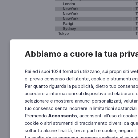
Londra
T
NewYork
T
NewYork
T
NewYork
T
Parigi
T
Sydney
T
Tokyo
T
Abbiamo a cuore la tua priv
Rai ed i suoi 1024 fornitori utilizzano, sui propri siti we
e, previo consenso dell'utente, cookie e strumenti equ
Per quanto riguarda la pubblicità, dietro tuo consenso, 
accedere a informazioni sul dispositivo ed elaborare dati
selezionare e mostrare annunci personalizzati, valutar
tuo consenso senza incorrere in limitazioni sostanziali
Premendo
Acconsento
, acconsenti all'uso di cookie
cookie o altri strumenti di tracciamento diversi da quel
soltanto alcune finalità, terze parti e cookie, negare
Le scelte da te espresse verranno applicate al solo dis