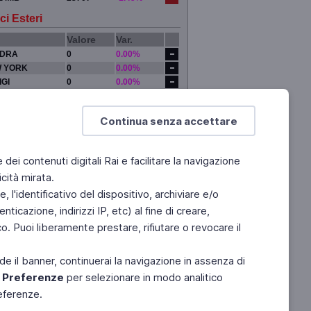
ci Esteri
Valore
Var.
DRA
0
0.00%
 YORK
0
0.00%
IGI
0
0.00%
YO
0
0.00%
Continua senza accettare
e dei contenuti digitali Rai e facilitare la navigazione
cità mirata.
 l'identificativo del dispositivo, archiviare e/o
ticazione, indirizzi IP, etc) al fine di creare,
. Puoi liberamente prestare, rifiutare o revocare il
de il banner, continuerai la navigazione in assenza di
e
Preferenze
per selezionare in modo analitico
referenze.