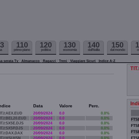
3
110
120
130
140
150
ma
primo piano
politica
economia
dall'itallia
dal mondo
c
a serata Tv
Almanacco
Ragazzi
Treni
Viaggiare Sicuri
Indice A-Z
TIT
Ind
ndice
Data
Valore
Perc.
IT.I:AEX.EUD
20/09/2024
0.0
0.0%
IT.I:BEL20.EUD
20/09/2024
0.0
0.0%
FTSE
IT.I:SX5E.DJS
20/09/2024
0.0
0.0%
FTSE
IT.I:SX5P.DJS
20/09/2024
0.0
0.0%
FTSE
IT.I:DAX.DAX
20/09/2024
0.0
0.0%
IT.I:HSI.HSN
20/09/2024
0.0
0.0%
FTS