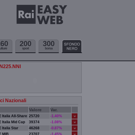
160
200
300
ulture
sport
borsa
.N225.NNI
ici Nazionali
Valore
Var.
 Italia All-Share
25720
-1.40%
 Italia Mid Cap
39374
-1.08%
 Italia Star
46268
-0.87%
E MIB
23707
-1.45%