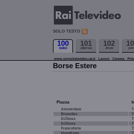
SOLO TESTO
100
101
102
10
indice
ultim'ora
24 ore
pri
www.servizitelevideo.rai.it
Lavoro
Cinema
Prim
Borse Estere
Piazza
I
Amsterdam
T
Bruxelles
T
DJStoxx
T
DJStoxx
T
Francoforte
T
HongKong
T