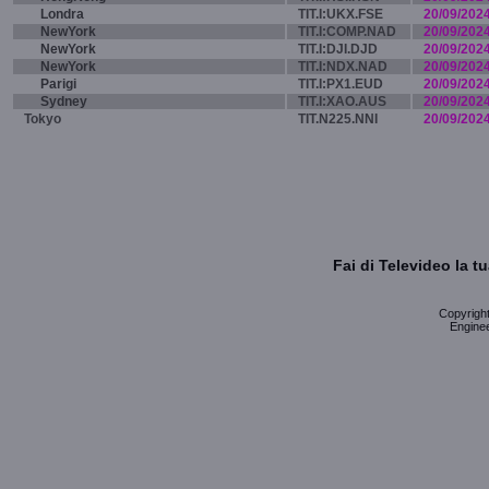
Londra
TIT.I:UKX.FSE
20/09/202
NewYork
TIT.I:COMP.NAD
20/09/202
NewYork
TIT.I:DJI.DJD
20/09/202
NewYork
TIT.I:NDX.NAD
20/09/202
Parigi
TIT.I:PX1.EUD
20/09/202
Sydney
TIT.I:XAO.AUS
20/09/202
Tokyo
TIT.N225.NNI
20/09/202
Fai di Televideo la 
Copyright 
Enginee