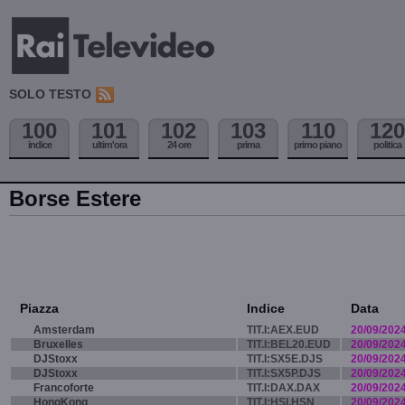
SOLO TESTO
100
101
102
103
110
120
indice
ultim'ora
24 ore
prima
primo piano
politica
Borse Estere
Piazza
Indice
Data
Amsterdam
TIT.I:AEX.EUD
20/09/202
Bruxelles
TIT.I:BEL20.EUD
20/09/202
DJStoxx
TIT.I:SX5E.DJS
20/09/202
DJStoxx
TIT.I:SX5P.DJS
20/09/202
Francoforte
TIT.I:DAX.DAX
20/09/202
HongKong
TIT.I:HSI.HSN
20/09/202