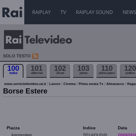
RAIPLAY
TV
RAIPLAY SOUND
NEW
SOLO TESTO
100
101
102
103
110
120
indice
ultim'ora
24 ore
prima
primo piano
politica
www.servizitelevideo.rai.it
Lavoro
Cinema
Prima serata Tv
Almanacco
Raga
Borse Estere
Piazza
Indice
Data
Amsterdam
TIT.I:AEX.EUD
20/09/202