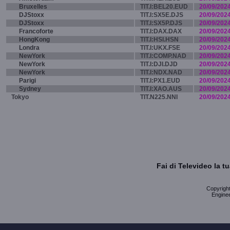
Bruxelles
TIT.I:BEL20.EUD
20/09/202
DJStoxx
TIT.I:SX5E.DJS
20/09/202
DJStoxx
TIT.I:SX5P.DJS
20/09/202
Francoforte
TIT.I:DAX.DAX
20/09/202
HongKong
TIT.I:HSI.HSN
20/09/202
Londra
TIT.I:UKX.FSE
20/09/202
NewYork
TIT.I:COMP.NAD
20/09/202
NewYork
TIT.I:DJI.DJD
20/09/202
NewYork
TIT.I:NDX.NAD
20/09/202
Parigi
TIT.I:PX1.EUD
20/09/202
Sydney
TIT.I:XAO.AUS
20/09/202
Tokyo
TIT.N225.NNI
20/09/202
Fai di Televideo la 
Copyright 
Enginee