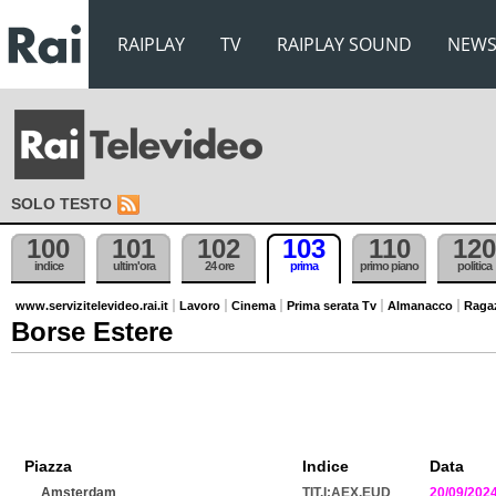
RAIPLAY
TV
RAIPLAY SOUND
NEW
SOLO TESTO
100
101
102
103
110
120
indice
ultim'ora
24 ore
prima
primo piano
politica
www.servizitelevideo.rai.it
Lavoro
Cinema
Prima serata Tv
Almanacco
Raga
Borse Estere
Piazza
Indice
Data
Amsterdam
TIT.I:AEX.EUD
20/09/202