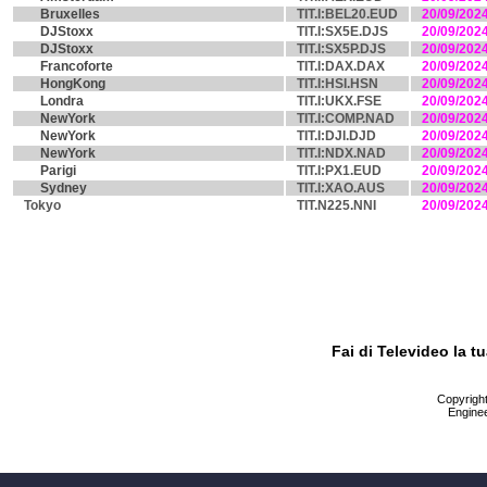
Bruxelles
TIT.I:BEL20.EUD
20/09/202
DJStoxx
TIT.I:SX5E.DJS
20/09/202
DJStoxx
TIT.I:SX5P.DJS
20/09/202
Francoforte
TIT.I:DAX.DAX
20/09/202
HongKong
TIT.I:HSI.HSN
20/09/202
Londra
TIT.I:UKX.FSE
20/09/202
NewYork
TIT.I:COMP.NAD
20/09/202
NewYork
TIT.I:DJI.DJD
20/09/202
NewYork
TIT.I:NDX.NAD
20/09/202
Parigi
TIT.I:PX1.EUD
20/09/202
Sydney
TIT.I:XAO.AUS
20/09/202
Tokyo
TIT.N225.NNI
20/09/202
Fai di Televideo la 
Copyright 
Enginee