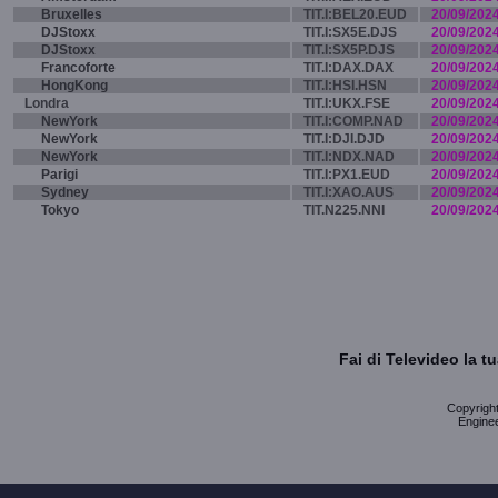
Bruxelles
TIT.I:BEL20.EUD
20/09/202
DJStoxx
TIT.I:SX5E.DJS
20/09/202
DJStoxx
TIT.I:SX5P.DJS
20/09/202
Francoforte
TIT.I:DAX.DAX
20/09/202
HongKong
TIT.I:HSI.HSN
20/09/202
Londra
TIT.I:UKX.FSE
20/09/202
NewYork
TIT.I:COMP.NAD
20/09/202
NewYork
TIT.I:DJI.DJD
20/09/202
NewYork
TIT.I:NDX.NAD
20/09/202
Parigi
TIT.I:PX1.EUD
20/09/202
Sydney
TIT.I:XAO.AUS
20/09/202
Tokyo
TIT.N225.NNI
20/09/202
Fai di Televideo la 
Copyright 
Enginee