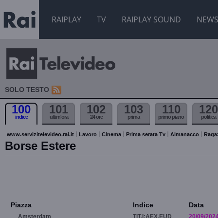
RAIPLAY
TV
RAIPLAY SOUND
NEW
SOLO TESTO
100
101
102
103
110
120
indice
ultim'ora
24 ore
prima
primo piano
politica
www.servizitelevideo.rai.it
Lavoro
Cinema
Prima serata Tv
Almanacco
Raga
Borse Estere
Piazza
Indice
Data
Amsterdam
TIT.I:AEX.EUD
20/09/202