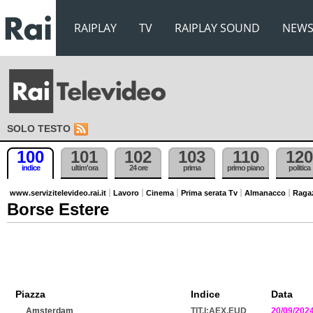
RAIPLAY
TV
RAIPLAY SOUND
NEW
SOLO TESTO
100
101
102
103
110
120
indice
ultim'ora
24 ore
prima
primo piano
politica
www.servizitelevideo.rai.it
Lavoro
Cinema
Prima serata Tv
Almanacco
Raga
Borse Estere
Piazza
Indice
Data
Amsterdam
TIT.I:AEX.EUD
20/09/202