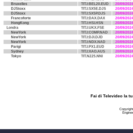
Bruxelles
TIT.I:BEL20.EUD
20/09/202
DJStoxx
TIT.I:SX5E.DJS
20/09/202
DJStoxx
TIT.I:SX5P.DJS
20/09/202
Francoforte
TIT.I:DAX.DAX
20/09/202
HongKong
TIT.I:HSI.HSN
20/09/202
Londra
TIT.I:UKX.FSE
20/09/202
NewYork
TIT.I:COMP.NAD
20/09/202
NewYork
TIT.I:DJI.DJD
20/09/202
NewYork
TIT.I:NDX.NAD
20/09/202
Parigi
TIT.I:PX1.EUD
20/09/202
Sydney
TIT.I:XAO.AUS
20/09/202
Tokyo
TIT.N225.NNI
20/09/202
Fai di Televideo la 
Copyright 
Enginee