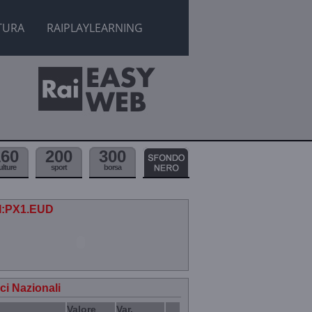
TURA
RAIPLAYLEARNING
160
200
300
ulture
sport
borsa
.I:PX1.EUD
ici Nazionali
Valore
Var.