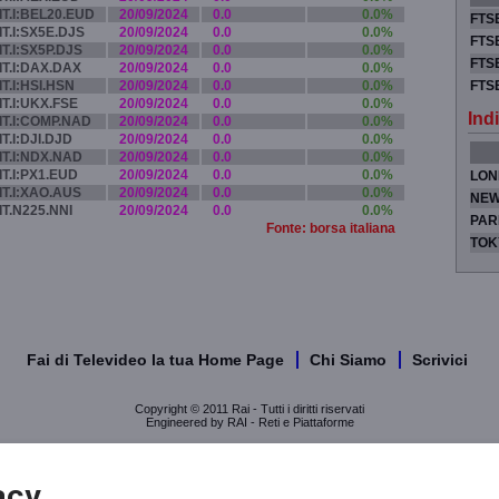
IT.I:BEL20.EUD
20/09/2024
0.0
0.0%
FTSE
IT.I:SX5E.DJS
20/09/2024
0.0
0.0%
FTSE
IT.I:SX5P.DJS
20/09/2024
0.0
0.0%
FTSE
IT.I:DAX.DAX
20/09/2024
0.0
0.0%
IT.I:HSI.HSN
20/09/2024
0.0
0.0%
FTS
IT.I:UKX.FSE
20/09/2024
0.0
0.0%
Indi
IT.I:COMP.NAD
20/09/2024
0.0
0.0%
IT.I:DJI.DJD
20/09/2024
0.0
0.0%
IT.I:NDX.NAD
20/09/2024
0.0
0.0%
IT.I:PX1.EUD
20/09/2024
0.0
0.0%
LON
IT.I:XAO.AUS
20/09/2024
0.0
0.0%
NEW
IT.N225.NNI
20/09/2024
0.0
0.0%
PAR
Fonte: borsa italiana
TOK
Fai di Televideo la tua Home Page
Chi Siamo
Scrivici
Copyright © 2011 Rai - Tutti i diritti riservati
Engineered by RAI - Reti e Piattaforme
acy