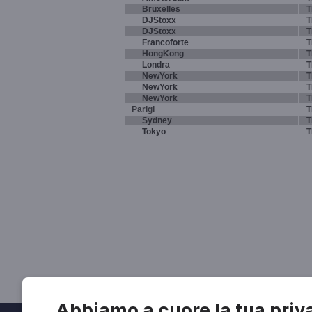
Bruxelles
T
DJStoxx
T
DJStoxx
T
Francoforte
T
HongKong
T
Londra
T
NewYork
T
NewYork
T
NewYork
T
Parigi
T
Sydney
T
Tokyo
T
Abbiamo a cuore la tua priv