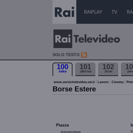
RAIPLAY
TV
RA
SOLO TESTO
100
101
102
10
indice
ultim'ora
24 ore
pri
www.servizitelevideo.rai.it
Lavoro
Cinema
Prim
Borse Estere
Piazza
I
Amsterdam
T