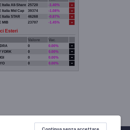
 Italia All-Share
25720
-1.40%
 Italia Mid Cap
39374
-1.08%
 Italia STAR
46268
-0.87%
E MIB
23707
-1.45%
ci Esteri
Valore
Var.
DRA
0
0.00%
 YORK
0
0.00%
IGI
0
0.00%
YO
0
0.00%
Continua senza accettare