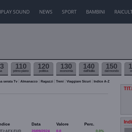
IPLAY SOUND
NEWS
SPORT
BAMBINI
RAICUL
3
110
120
130
140
150
ma
primo piano
politica
economia
dall'itallia
dal mondo
c
a serata Tv
Almanacco
Ragazzi
Treni
Viaggiare Sicuri
Indice A-Z
TIT
Ind
ndice
Data
Valore
Perc.
IT.I:AEX.EUD
20/09/2024
0.0
0.0%