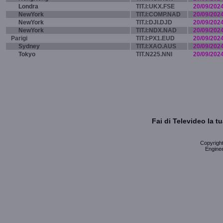
Londra
TIT.I:UKX.FSE
20/09/202
NewYork
TIT.I:COMP.NAD
20/09/202
NewYork
TIT.I:DJI.DJD
20/09/202
NewYork
TIT.I:NDX.NAD
20/09/202
Parigi
TIT.I:PX1.EUD
20/09/202
Sydney
TIT.I:XAO.AUS
20/09/202
Tokyo
TIT.N225.NNI
20/09/202
Fai di Televideo la 
Copyright 
Enginee