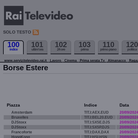
SOLO TESTO
100
101
102
103
110
120
indice
ultim'ora
24 ore
prima
primo piano
politica
www.servizitelevideo.rai.it
Lavoro
Cinema
Prima serata Tv
Almanacco
Raga
Borse Estere
Piazza
Indice
Data
Amsterdam
TIT.I:AEX.EUD
20/09/202
Bruxelles
TIT.I:BEL20.EUD
20/09/202
DJStoxx
TIT.I:SX5E.DJS
20/09/202
DJStoxx
TIT.I:SX5P.DJS
20/09/202
Francoforte
TIT.I:DAX.DAX
20/09/202
HongKong
TIT.I:HSI.HSN
20/09/202